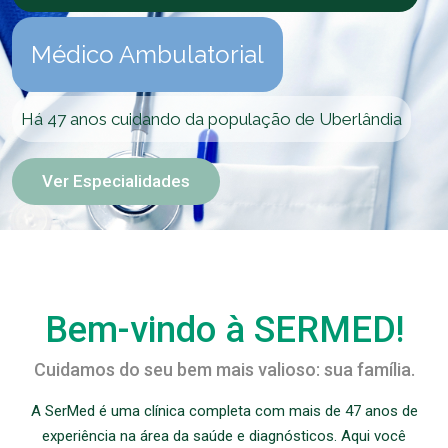
H
á
4
7
a
n
o
s
c
u
i
d
a
n
d
o
d
a
p
o
p
u
l
a
ç
ã
o
d
e
U
b
e
r
l
â
n
d
i
a
Bem-vindo à SERMED!
Cuidamos do seu bem mais valioso: sua família.
A SerMed é uma clínica completa com mais de 47 anos de
experiência na área da saúde e diagnósticos.
Aqui você